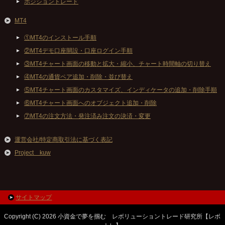
ポジショントレード
MT4
①MT4のインストール手順
②MT4デモ口座開設・口座ログイン手順
③MT4チャート画面の移動と拡大・縮小、チャート時間軸の切り替え
④MT4の通貨ペア追加・削除・並び替え
⑤MT4チャート画面のカスタマイズ、インディケータの追加・削除手順
⑥MT4チャート画面へのオブジェクト追加・削除
⑦MT4の注文方法・発注済み注文の決済・変更
運営会社/特定商取引法に基づく表記
Project kuw
サイトマップ
Copyright (C) 2026 小資金で夢を掴む レボリューショントレード研究所【レボ