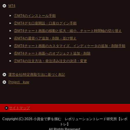
MT4
①MT4のインストール手順
②MT4デモ口座開設・口座ログイン手順
③MT4チャート画面の移動と拡大・縮小、チャート時間軸の切り替え
④MT4の通貨ペア追加・削除・並び替え
⑤MT4チャート画面のカスタマイズ、インディケータの追加・削除手順
⑥MT4チャート画面へのオブジェクト追加・削除
⑦MT4の注文方法・発注済み注文の決済・変更
運営会社/特定商取引法に基づく表記
Project kuw
サイトマップ
Copyright (C) 2026 小資金で夢を掴む レボリューショントレード研究所【レボ
トレ】
All Rights Reserved.