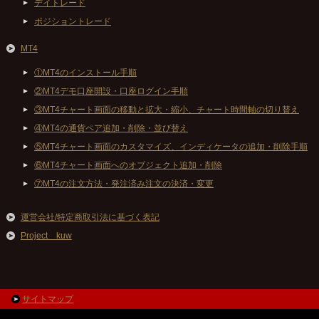
デイトレード
ポジショントレード
MT4
①MT4のインストール手順
②MT4デモ口座開設・口座ログイン手順
③MT4チャート画面の移動と拡大・縮小、チャート時間軸の切り替え
④MT4の通貨ペア追加・削除・並び替え
⑤MT4チャート画面のカスタマイズ、インディケータの追加・削除手順
⑥MT4チャート画面へのオブジェクト追加・削除
⑦MT4の注文方法・発注済み注文の決済・変更
運営会社/特定商取引法に基づく表記
Project kuw
サイトマップ